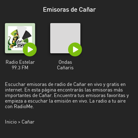
Esmeraldas
Emisoras de Cañar
Guayas
Imbabura
Loja
Los
Radio Estelar
Ondas
Ríos
99.3 FM
Cañaris
Manabí
Escuchar emisoras de radio de Cañar en vivo y gratis en
internet. En esta página encontrarás las emisoras más
Morona
importantes de Cañar. Encuentra tus emisoras favoritas y
Santiago
empieza a escuchar la emisión en vivo. La radio a tu aire
con RadioMe.
Napo
Inicio
> Cañar
Pastaza
Pichincha