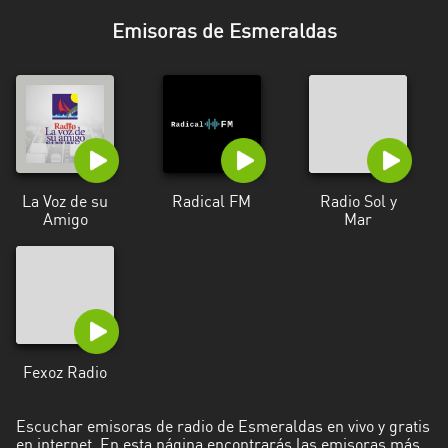
Esmeraldas
Emisoras de Esmeraldas
Guayas
Imbabura
Loja
Los
La Voz de su
Radical FM
Radio Sol y
Ríos
Amigo
Mar
Manabí
Morona
Santiago
Napo
Fexoz Radio
Pastaza
Escuchar emisoras de radio de Esmeraldas en vivo y gratis
en internet. En esta página encontrarás las emisoras más
Pichincha