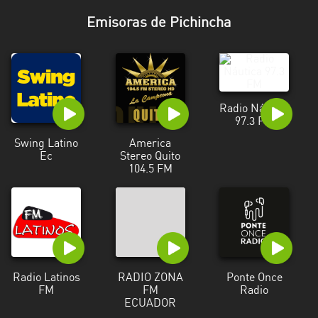
Esmeraldas
Emisoras de Pichincha
Guayas
Imbabura
Loja
Radio Náutica
97.3 FM
Los
Swing Latino
America
Ríos
Ec
Stereo Quito
104.5 FM
Manabí
Morona
Santiago
Napo
Radio Latinos
RADIO ZONA
Ponte Once
Pastaza
FM
FM
Radio
ECUADOR
Pichincha