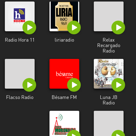
Santo
Domingo
de
los
Radio Hora 11
liriaradio
Relax
Tsáchilas
Recargado
Radio
Tungurahua
Zamora
Chinchipe
Flacso Radio
Bésame FM
Luna JB
Radio