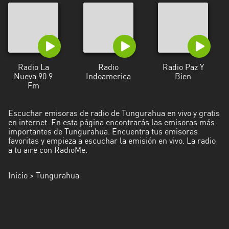
Santo
Domingo
de
los
Radio La
Radio
Radio Paz Y
Tsáchilas
Nueva 90.9
Indoamerica
Bien
Fm
Tungurahua
Zamora
Escuchar emisoras de radio de Tungurahua en vivo y gratis
en internet. En esta página encontrarás las emisoras más
Chinchipe
importantes de Tungurahua. Encuentra tus emisoras
favoritas y empieza a escuchar la emisión en vivo. La radio
a tu aire con RadioMe.
Inicio
> Tungurahua