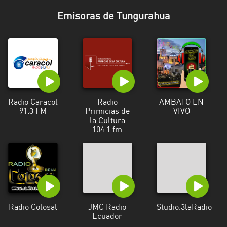
Esmeraldas
Emisoras de Tungurahua
Guayas
Imbabura
Loja
Los
Radio Caracol
Radio
AMBATO EN
Ríos
91.3 FM
Primicias de
VIVO
la Cultura
104.1 fm
Manabí
Morona
Santiago
Napo
Pastaza
Radio Colosal
JMC Radio
Studio.3laRadio
Ecuador
Pichincha