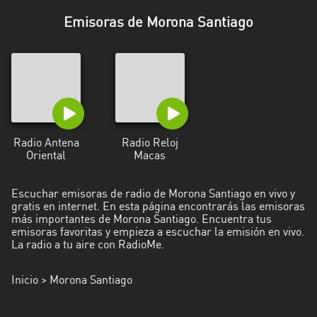
Esmeraldas
Emisoras de Morona Santiago
Guayas
Imbabura
Loja
Los
Radio Antena
Radio Reloj
Ríos
Oriental
Macas
Manabí
Escuchar emisoras de radio de Morona Santiago en vivo y
gratis en internet. En esta página encontrarás las emisoras
Morona
más importantes de Morona Santiago. Encuentra tus
Santiago
emisoras favoritas y empieza a escuchar la emisión en vivo.
La radio a tu aire con RadioMe.
Napo
Inicio
> Morona Santiago
Pastaza
Pichincha