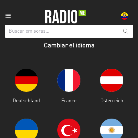
Emisoras
de
radio
de:
Cambiar el idioma
Todas
las
provincias
Azuay
Bolívar
Deutschland
France
Österreich
Cañar
Chimborazo
El
Oro