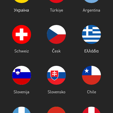
Esmeraldas
Україна
Türkiye
Argentina
Guayas
Imbabura
Loja
Los
Schweiz
Česk
Ελλάδα
Ríos
Manabí
Morona
Santiago
Napo
Slovenija
Slovensko
Chile
Pastaza
Pichincha