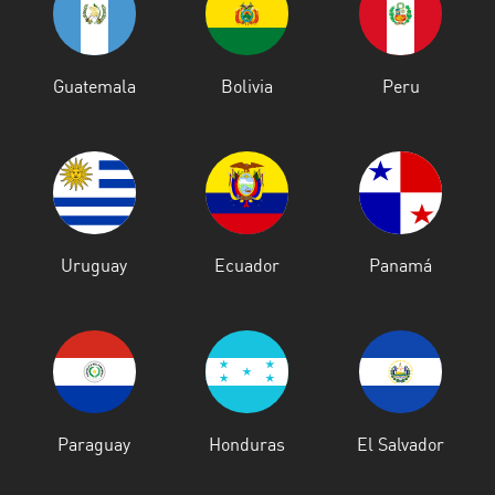
Santo
Domingo
Guatemala
Bolivia
Peru
de
los
Tsáchilas
Tungurahua
Zamora
Chinchipe
Uruguay
Ecuador
Panamá
Paraguay
Honduras
El Salvador