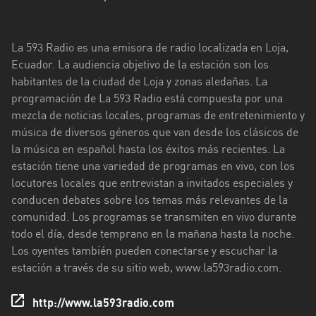
Esmeraldas
La 593 Radio es una emisora de radio localizada en Loja,
Guayas
Ecuador. La audiencia objetivo de la estación son los
Imbabura
habitantes de la ciudad de Loja y zonas aledañas. La
programación de La 593 Radio está compuesta por una
Loja
mezcla de noticias locales, programas de entretenimiento y
música de diversos géneros que van desde los clásicos de
Los
la música en español hasta los éxitos más recientes. La
Ríos
estación tiene una variedad de programas en vivo, con los
Manabí
locutores locales que entrevistan a invitados especiales y
conducen debates sobre los temas más relevantes de la
Morona
comunidad. Los programas se transmiten en vivo durante
Santiago
todo el día, desde temprano en la mañana hasta la noche.
Los oyentes también pueden conectarse y escuchar la
Napo
estación a través de su sitio web, www.la593radio.com.
Pastaza
http://www.la593radio.com
Pichincha