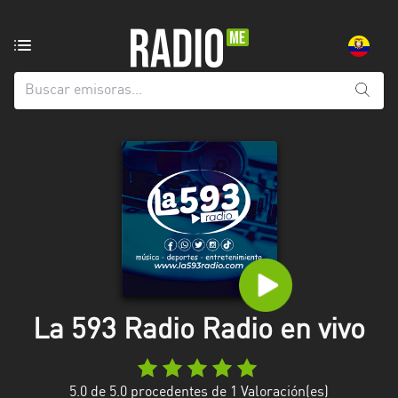
Emisoras
de
radio
de:
Todas
las
provincias
Azuay
Bolívar
Cañar
La 593 Radio Radio en vivo
Chimborazo
El
Oro
5.0
de 5.0 procedentes de
1
Valoración(es)