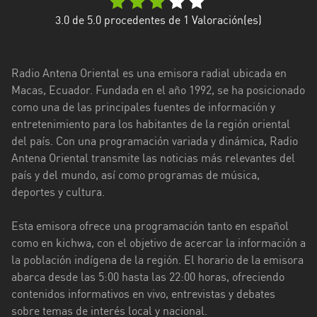
Esmeraldas
3.0
de 5.0 procedentes de
1
Valoración(es)
Guayas
Radio Antena Oriental es una emisora radial ubicada en
Imbabura
Macas, Ecuador. Fundada en el año 1992, se ha posicionado
como una de las principales fuentes de información y
Loja
entretenimiento para los habitantes de la región oriental
Los
del país. Con una programación variada y dinámica, Radio
Ríos
Antena Oriental transmite las noticias más relevantes del
país y del mundo, así como programas de música,
Manabí
deportes y cultura.
Morona
Esta emisora ofrece una programación tanto en español
Santiago
como en kichwa, con el objetivo de acercar la información a
Napo
la población indígena de la región. El horario de la emisora
abarca desde las 5:00 hasta las 22:00 horas, ofreciendo
Pastaza
contenidos informativos en vivo, entrevistas y debates
sobre temas de interés local y nacional.
Pichincha