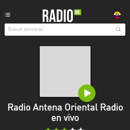
Emisoras
de
radio
de:
Todas
las
provincias
Azuay
Bolívar
Cañar
Radio Antena Oriental Radio
Chimborazo
en vivo
El
Oro