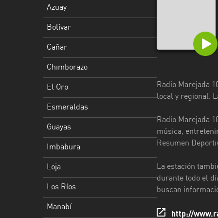
Azuay
Esmeraldas
Bolívar
Guayas
Cañar
Imbabura
Chimborazo
Loja
Radio Marejada 10
El Oro
Los
local y regional.
Ríos
Esmeraldas
Radio Marejada 10
Manabí
Guayas
música, entreteni
Resumen Deportiv
Morona
Imbabura
Santiago
La estación tambi
Loja
Napo
durante todo el d
Los Ríos
buscan informació
Pastaza
Manabí
http://www.
Pichincha