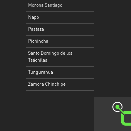
Morona Santiago
Santo
Napo
Domingo
de
Pastaza
los
Tsáchilas
Pichincha
Tungurahua
Santo Domingo de los
Tsáchilas
Zamora
Chinchipe
Tungurahua
Zamora Chinchipe