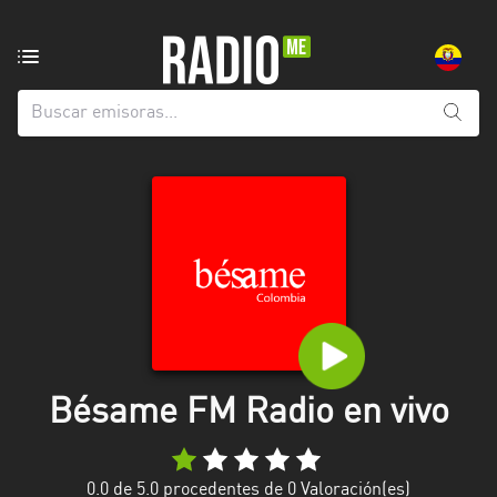
Emisoras
de
radio
de:
Todas
las
provincias
Azuay
Bolívar
Cañar
Bésame FM Radio en vivo
Chimborazo
El
Oro
0.0
de 5.0 procedentes de
0
Valoración(es)