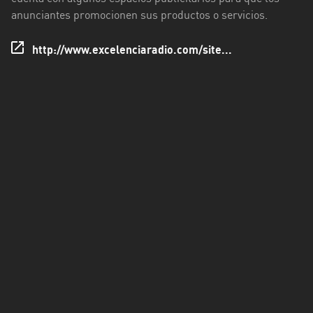
anunciantes promocionen sus productos o servicios.
Santo
Domingo
http://www.excelenciaradio.com/site...
de
los
Tsáchilas
Tungurahua
Zamora
Chinchipe