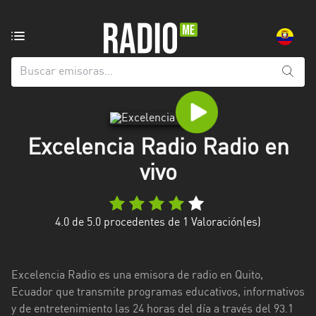
Emisoras
de
radio
de:
Todas
las
Excelencia Radio Radio en
provincias
vivo
Azuay
Bolívar
4.0
de 5.0 procedentes de
1
Valoración(es)
Cañar
Chimborazo
Excelencia Radio es una emisora de radio en Quito,
El
Ecuador que transmite programas educativos, informativos
Oro
y de entretenimiento las 24 horas del día a través del 93.1