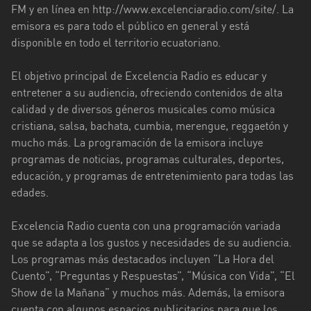
FM y en línea en http://www.excelenciaradio.com/site/. La
Esmeraldas
emisora es para todo el público en general y está
disponible en todo el territorio ecuatoriano.
Guayas
El objetivo principal de Excelencia Radio es educar y
Imbabura
entretener a su audiencia, ofreciendo contenidos de alta
Loja
calidad y de diversos géneros musicales como música
cristiana, salsa, bachata, cumbia, merengue, reggaetón y
Los
mucho más. La programación de la emisora incluye
Ríos
programas de noticias, programas culturales, deportes,
educación, y programas de entretenimiento para todas las
Manabí
edades.
Morona
Santiago
Excelencia Radio cuenta con una programación variada
que se adapta a los gustos y necesidades de su audiencia.
Napo
Los programas más destacados incluyen “La Hora del
Cuento”, “Preguntas y Respuestas”, “Música con Vida”, “El
Pastaza
Show de la Mañana” y muchos más. Además, la emisora
cuenta con algunos espacios publicitarios para que los
Pichincha