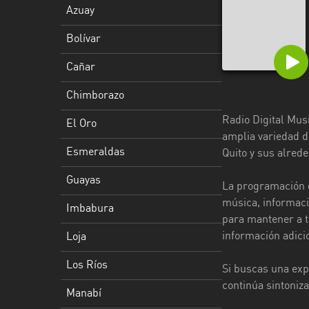
Azuay
Esmeraldas
Bolívar
Guayas
Cañar
Imbabura
Chimborazo
Loja
Radio Digital Mus
El Oro
Los
amplia variedad d
Ríos
Esmeraldas
Quito y sus alred
Manabí
Guayas
La programación d
música, informaci
Morona
Imbabura
para mantener a t
Santiago
información adici
Loja
Napo
Los Ríos
Si buscas una expe
Pastaza
continúa sintoniza
Manabí
Pichincha