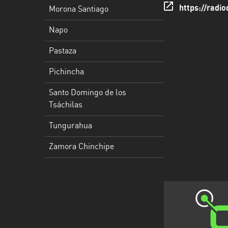
https://radio
Morona Santiago
Santo
Napo
Domingo
de
Pastaza
los
Tsáchilas
Pichincha
Tungurahua
Santo Domingo de los
Tsáchilas
Zamora
Chinchipe
Tungurahua
Zamora Chinchipe