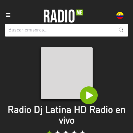
Emisoras
de
radio
de:
Todas
las
provincias
Azuay
Bolívar
Cañar
Radio Dj Latina HD Radio en
Chimborazo
vivo
El
Oro