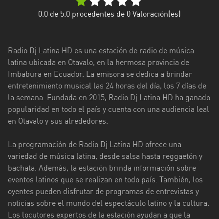
Esmeraldas
0.0
de 5.0 procedentes de
0
Valoración(es)
Guayas
Radio Dj Latina HD es una estación de radio de música
Imbabura
latina ubicada en Otavalo, en la hermosa provincia de
Imbabura en Ecuador. La emisora se dedica a brindar
Loja
entretenimiento musical las 24 horas del día, los 7 días de
Los
la semana. Fundada en 2015, Radio Dj Latina HD ha ganado
Ríos
popularidad en todo el país y cuenta con una audiencia leal
en Otavalo y sus alrededores.
Manabí
La programación de Radio Dj Latina HD ofrece una
Morona
variedad de música latina, desde salsa hasta reggaetón y
Santiago
bachata. Además, la estación brinda información sobre
Napo
eventos latinos que se realizan en todo país. También, los
oyentes pueden disfrutar de programas de entrevistas y
Pastaza
noticias sobre el mundo del espectáculo latino y la cultura.
Los locutores expertos de la estación ayudan a que la
Pichincha