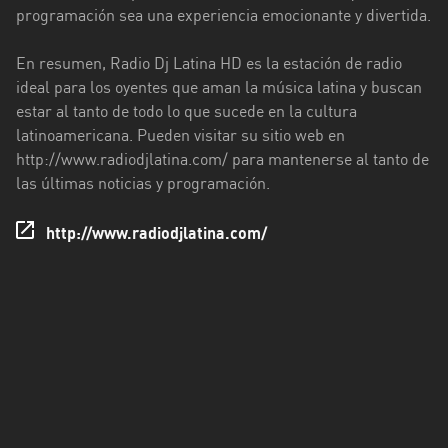
programación sea una experiencia emocionante y divertida.
Santo
Domingo
En resumen, Radio Dj Latina HD es la estación de radio
de
ideal para los oyentes que aman la música latina y buscan
los
estar al tanto de todo lo que sucede en la cultura
Tsáchilas
latinoamericana. Pueden visitar su sitio web en
http://www.radiodjlatina.com/ para mantenerse al tanto de
Tungurahua
las últimas noticias y programación.
Zamora
http://www.radiodjlatina.com/
Chinchipe