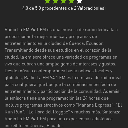
Esmeraldas
4.0
de 5.0 procedentes de
2
Valoración(es)
Guayas
Radio La FM 94.1 FM es una emisora de radio dedicada a
Imbabura
proporcionar la mejor música y programas de
entretenimiento en la ciudad de Cuenca, Ecuador.
Loja
Transmitiendo desde sus estudios en el corazón de la
Los
ciudad, la emisora ofrece una variedad de programas en
Ríos
vivo que cubren una amplia gama de intereses y gustos.
Desde música contemporánea hasta noticias locales y
Manabí
globales, Radio La FM 94.1 FM es la emisora de radio ideal
para cualquiera que busque la combinación perfecta de
Morona
entretenimiento y participación de la comunidad. Además,
Santiago
la emisora tiene una programación las 24 horas que
Napo
incluye programas atractivos como "Mañana Express", "El
Run Run", "La Hora del Reggae" y muchos más. Sintoniza
Pastaza
Radio La FM 94.1 FM para una experiencia radiofónica
increíble en Cuenca, Ecuador.
Pichincha