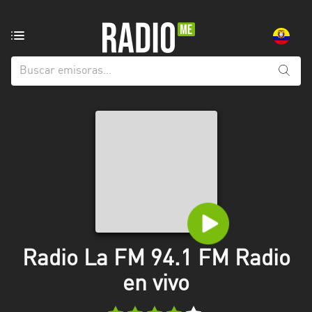
Emisoras
de
radio
de:
Todas
las
provincias
Azuay
Bolívar
Cañar
Radio La FM 94.1 FM Radio
Chimborazo
en vivo
El
Oro