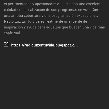
experimentados y apasionados que brindan una excelente
Santo
calidad en la realización de sus programas en vivo. Con
Domingo
una amplia cobertura y una programación excepcional,
de
Radio Luz En Tu Vida es realmente una fuente de
los
inspiración y ayuda para aquellos que buscan una vida más
Tsáchilas
espiritual.
Tungurahua
https://radioluzentuvida.blogspot.c...
Zamora
Chinchipe