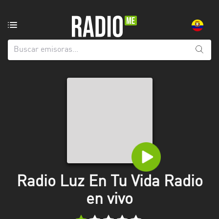
Emisoras
de
radio
de:
Todas
las
provincias
Azuay
Bolívar
Cañar
Radio Luz En Tu Vida Radio
Chimborazo
en vivo
El
Oro