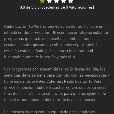
Esmeraldas
0.0
de 5.0 procedentes de
0
Valoración(es)
Guayas
Radio Luz En Tu Vida es una estación de radio cristiana
Imbabura
situada en Quito, Ecuador. Ofrecen una amplia variedad de
programas que incluyen enseñanza bíblica, música
Loja
cristiana contemporánea y reflexiones espirituales. La
Los
estación está diseñada para servir a la comunidad
Ríos
hispanohablante de la región y más allá.
Manabí
Los programas son transmitidos las 24 horas del día, los
siete días de la semana para cumplir con las necesidades y
Morona
horarios de los oyentes. Además, Radio Luz En Tu Vida
Santiago
ofrece la oportunidad de escuchar en vivo sus programas
Napo
favoritos a través de su sitio web, para que los oyentes de
todo el mundo puedan disfrutar de la programación.
Pastaza
La emisora cuenta con un equipo de presentadores
Pichincha