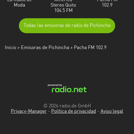
La Radio de
America
Pacha FM
Moda
Stereo Quito
102.9
104.5 FM
Todas las emisoras de radio de Pichincha
Inicio
>
Emisoras de Pichincha
> Pacha FM 102.9
© 2026 radio.de GmbH
Privacy-Manager
-
Política de privacidad
-
Aviso legal