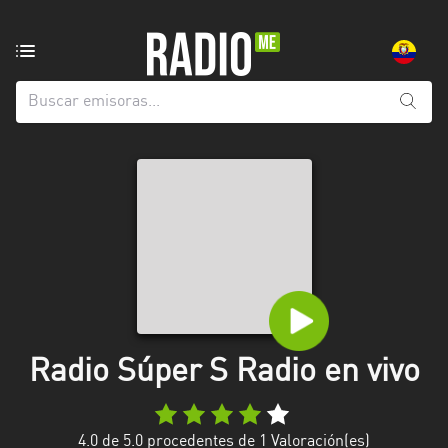
Emisoras
de
radio
de:
Todas
las
provincias
Azuay
Bolívar
Cañar
Radio Súper S Radio en vivo
Chimborazo
El
Oro
4.0
de 5.0 procedentes de
1
Valoración(es)