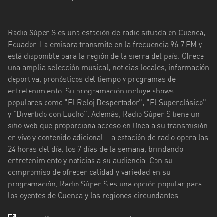
Esmeraldas
Radio Súper S es una estación de radio situada en Cuenca,
Guayas
Ecuador. La emisora transmite en la frecuencia 96.7 FM y
Imbabura
está disponible para la región de la sierra del país. Ofrece
una amplia selección musical, noticias locales, información
Loja
deportiva, pronósticos del tiempo y programas de
entretenimiento. Su programación incluye shows
Los
populares como "El Reloj Despertador", "El Superclásico"
Ríos
y "Divertido con Lucho". Además, Radio Súper S tiene un
Manabí
sitio web que proporciona acceso en línea a su transmisión
en vivo y contenido adicional. La estación de radio opera las
Morona
24 horas del día, los 7 días de la semana, brindando
Santiago
entretenimiento y noticias a su audiencia. Con su
compromiso de ofrecer calidad y variedad en su
Napo
programación, Radio Súper S es una opción popular para
los oyentes de Cuenca y las regiones circundantes.
Pastaza
Pichincha