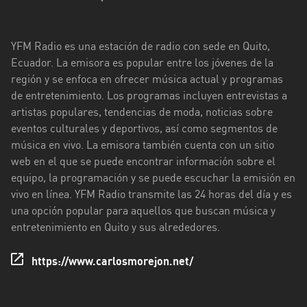
Esmeraldas
YFM Radio es una estación de radio con sede en Quito,
Guayas
Ecuador. La emisora es popular entre los jóvenes de la
Imbabura
región y se enfoca en ofrecer música actual y programas
de entretenimiento. Los programas incluyen entrevistas a
Loja
artistas populares, tendencias de moda, noticias sobre
eventos culturales y deportivos, así como segmentos de
Los
música en vivo. La emisora también cuenta con un sitio
Ríos
web en el que se puede encontrar información sobre el
Manabí
equipo, la programación y se puede escuchar la emisión en
vivo en línea. YFM Radio transmite las 24 horas del día y es
Morona
una opción popular para aquellos que buscan música y
Santiago
entretenimiento en Quito y sus alrededores.
Napo
https://www.carlosmorejon.net/
Pastaza
Pichincha