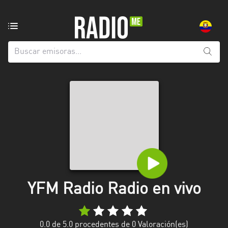
Emisoras
de
radio
de:
Todas
las
provincias
Azuay
Bolívar
Cañar
YFM Radio Radio en vivo
Chimborazo
El
Oro
0.0
de 5.0 procedentes de
0
Valoración(es)